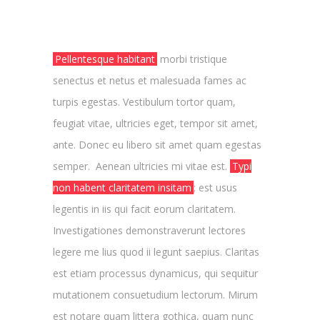
Pellentesque habitant
morbi tristique
senectus et netus et malesuada fames ac
turpis egestas. Vestibulum tortor quam,
feugiat vitae, ultricies eget, tempor sit amet,
ante. Donec eu libero sit amet quam egestas
semper. Aenean ultricies mi vitae est.
Typi
non habent claritatem insitam
; est usus
legentis in iis qui facit eorum claritatem.
Investigationes demonstraverunt lectores
legere me lius quod ii legunt saepius. Claritas
est etiam processus dynamicus, qui sequitur
mutationem consuetudium lectorum. Mirum
est notare quam littera gothica, quam nunc