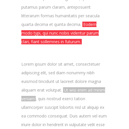
putamus parum claram, anteposuerit
litterarum formas humanitatis per seacula
quarta decima et quinta decima.
Eodem
modo typi, qui nunc nobis videntur parum
clari, fiant sollemnes in futurum.
Lorem ipsum dolor sit amet, consectetuer
adipiscing elit, sed diam nonummy nibh
euismod tincidunt ut laoreet dolore magna
aliquam erat volutpat.
Ut wisi enim ad minim
veniam
, quis nostrud exerci tation
ullamcorper suscipit lobortis nisl ut aliquip ex
ea commodo consequat. Duis autem vel eum
iriure dolor in hendrerit in vulputate velit esse