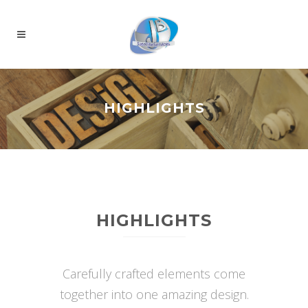
HIGHLIGHTS
HIGHLIGHTS
Carefully crafted elements come
together into one amazing design.